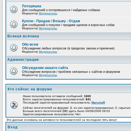
Потеряшка
Для сообщений о потерявшихся / найденых собаках
Модератор
Модераторы
Куплю - Продам / Возьму - Отдам
Для сообщений о покупке / продаже щенков и взрослых собак
Модератор
Модераторы
Всякая всячина
Обо всем
Обсуждение любых вопросов (в пределах закона и приличия)
Модератор
Модераторы
Администрация
Обсуждение нашего сайта
Обсуждение вопросов / проблем связанных с сайтом и форумом
Модератор
Модераторы
Кто сейчас на форуме
Наши пользователи оставили сообщений:
1660
Всего зарегистрированных пользователей:
841
Последний зарегистрированный пользователь:
MarcelaR
Сейчас посетителей на форуме:
1
, из них зарегистрированных: 0, скрытых:
Больше всего посетителей (
10
) здесь было 04/08/2006 09:03
Зарегистрированные пользователи: Нет
Эти данные основаны на активности пользователей за последние пять минут
Вход