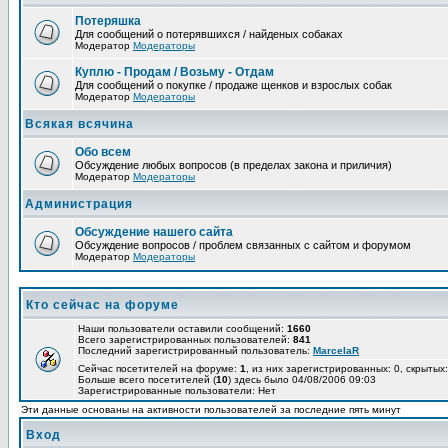
Потеряшка
Для сообщений о потерявшихся / найденых собаках
Модератор
Модераторы
Куплю - Продам / Возьму - Отдам
Для сообщений о покупке / продаже щенков и взрослых собак
Модератор
Модераторы
Всякая всячина
Обо всем
Обсуждение любых вопросов (в пределах закона и приличия)
Модератор
Модераторы
Администрация
Обсуждение нашего сайта
Обсуждение вопросов / проблем связанных с сайтом и форумом
Модератор
Модераторы
Кто сейчас на форуме
Наши пользователи оставили сообщений:
1660
Всего зарегистрированных пользователей:
841
Последний зарегистрированный пользователь:
MarcelaR
Сейчас посетителей на форуме:
1
, из них зарегистрированных: 0, скрытых:
Больше всего посетителей (
10
) здесь было 04/08/2006 09:03
Зарегистрированные пользователи: Нет
Эти данные основаны на активности пользователей за последние пять минут
Вход