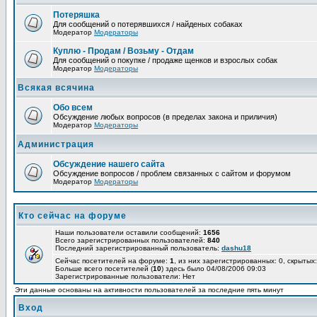
Потеряшка
Для сообщений о потерявшихся / найденых собаках
Модератор
Модераторы
Куплю - Продам / Возьму - Отдам
Для сообщений о покупке / продаже щенков и взрослых собак
Модератор
Модераторы
Всякая всячина
Обо всем
Обсуждение любых вопросов (в пределах закона и приличия)
Модератор
Модераторы
Администрация
Обсуждение нашего сайта
Обсуждение вопросов / проблем связанных с сайтом и форумом
Модератор
Модераторы
Кто сейчас на форуме
Наши пользователи оставили сообщений:
1656
Всего зарегистрированных пользователей:
840
Последний зарегистрированный пользователь:
dashu18
Сейчас посетителей на форуме:
1
, из них зарегистрированных: 0, скрытых:
Больше всего посетителей (
10
) здесь было 04/08/2006 09:03
Зарегистрированные пользователи: Нет
Эти данные основаны на активности пользователей за последние пять минут
Вход