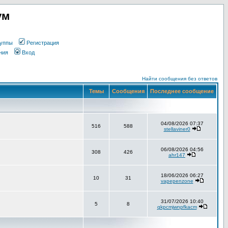
ум
уппы
Регистрация
ния
Вход
Найти сообщения без ответов
Темы
Сообщения
Последнее сообщение
04/08/2026 07:37
516
588
stellaviner0
06/08/2026 04:56
308
426
ahr147
18/06/2026 06:27
10
31
vapepenzone
31/07/2026 10:40
5
8
qkpcmjwnpfkacm