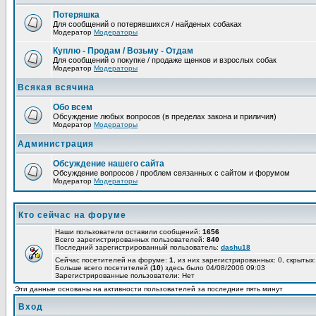
Потеряшка
Для сообщений о потерявшихся / найденых собаках
Модератор
Модераторы
Куплю - Продам / Возьму - Отдам
Для сообщений о покупке / продаже щенков и взрослых собак
Модератор
Модераторы
Всякая всячина
Обо всем
Обсуждение любых вопросов (в пределах закона и приличия)
Модератор
Модераторы
Администрация
Обсуждение нашего сайта
Обсуждение вопросов / проблем связанных с сайтом и форумом
Модератор
Модераторы
Кто сейчас на форуме
Наши пользователи оставили сообщений:
1656
Всего зарегистрированных пользователей:
840
Последний зарегистрированный пользователь:
dashu18
Сейчас посетителей на форуме:
1
, из них зарегистрированных: 0, скрытых:
Больше всего посетителей (
10
) здесь было 04/08/2006 09:03
Зарегистрированные пользователи: Нет
Эти данные основаны на активности пользователей за последние пять минут
Вход