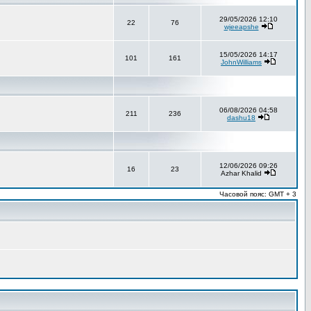
29/05/2026 12:10
22
76
wjeeapshe
15/05/2026 14:17
101
161
JohnWilliams
06/08/2026 04:58
211
236
dashu18
12/06/2026 09:26
16
23
Azhar Khalid
Часовой пояс: GMT + 3