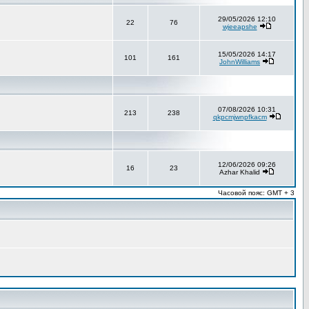
29/05/2026 12:10
22
76
wjeeapshe
15/05/2026 14:17
101
161
JohnWilliams
07/08/2026 10:31
213
238
qkpcmjwnpfkacm
12/06/2026 09:26
16
23
Azhar Khalid
Часовой пояс: GMT + 3