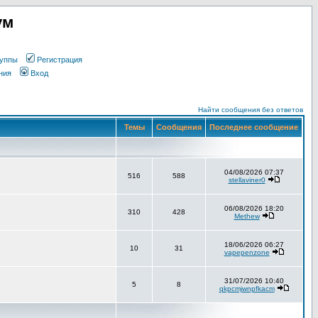
ум
уппы
Регистрация
ния
Вход
Найти сообщения без ответов
Темы
Сообщения
Последнее сообщение
04/08/2026 07:37
516
588
stellaviner0
06/08/2026 18:20
310
428
Methew
18/06/2026 06:27
10
31
vapepenzone
31/07/2026 10:40
5
8
qkpcmjwnpfkacm