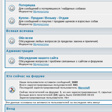
Потеряшка
Для сообщений о потерявшихся / найденых собаках
Модератор
Модераторы
Куплю - Продам / Возьму - Отдам
Для сообщений о покупке / продаже щенков и взрослых собак
Модератор
Модераторы
Всякая всячина
Обо всем
Обсуждение любых вопросов (в пределах закона и приличия)
Модератор
Модераторы
Администрация
Обсуждение нашего сайта
Обсуждение вопросов / проблем связанных с сайтом и форумом
Модератор
Модераторы
Кто сейчас на форуме
Наши пользователи оставили сообщений:
1660
Всего зарегистрированных пользователей:
841
Последний зарегистрированный пользователь:
MarcelaR
Сейчас посетителей на форуме:
1
, из них зарегистрированных: 0, скрытых:
Больше всего посетителей (
10
) здесь было 04/08/2006 09:03
Зарегистрированные пользователи: Нет
Эти данные основаны на активности пользователей за последние пять минут
Вход