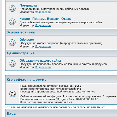
Потеряшка
Для сообщений о потерявшихся / найденых собаках
Модератор
Модераторы
Куплю - Продам / Возьму - Отдам
Для сообщений о покупке / продаже щенков и взрослых собак
Модератор
Модераторы
Всякая всячина
Обо всем
Обсуждение любых вопросов (в пределах закона и приличия)
Модератор
Модераторы
Администрация
Обсуждение нашего сайта
Обсуждение вопросов / проблем связанных с сайтом и форумом
Модератор
Модераторы
Кто сейчас на форуме
Наши пользователи оставили сообщений:
1660
Всего зарегистрированных пользователей:
843
Последний зарегистрированный пользователь:
NZYGenes
Сейчас посетителей на форуме:
1
, из них зарегистрированных: 0, скрытых:
Больше всего посетителей (
10
) здесь было 04/08/2006 09:03
Зарегистрированные пользователи: Нет
Эти данные основаны на активности пользователей за последние пять минут
Вход