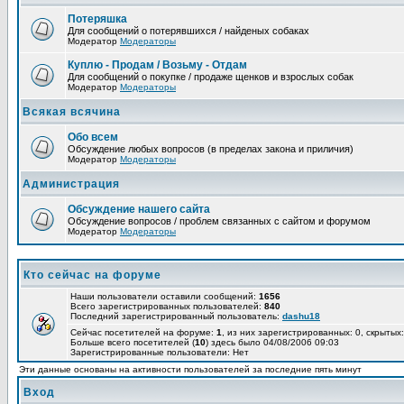
Потеряшка
Для сообщений о потерявшихся / найденых собаках
Модератор
Модераторы
Куплю - Продам / Возьму - Отдам
Для сообщений о покупке / продаже щенков и взрослых собак
Модератор
Модераторы
Всякая всячина
Обо всем
Обсуждение любых вопросов (в пределах закона и приличия)
Модератор
Модераторы
Администрация
Обсуждение нашего сайта
Обсуждение вопросов / проблем связанных с сайтом и форумом
Модератор
Модераторы
Кто сейчас на форуме
Наши пользователи оставили сообщений:
1656
Всего зарегистрированных пользователей:
840
Последний зарегистрированный пользователь:
dashu18
Сейчас посетителей на форуме:
1
, из них зарегистрированных: 0, скрытых:
Больше всего посетителей (
10
) здесь было 04/08/2006 09:03
Зарегистрированные пользователи: Нет
Эти данные основаны на активности пользователей за последние пять минут
Вход