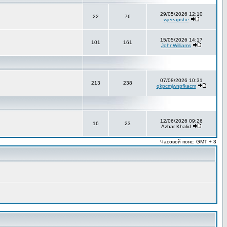
29/05/2026 12:10
22
76
wjeeapshe
15/05/2026 14:17
101
161
JohnWilliams
07/08/2026 10:31
213
238
qkpcmjwnpfkacm
12/06/2026 09:26
16
23
Azhar Khalid
Часовой пояс: GMT + 3