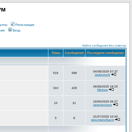
ум
уппы
Регистрация
ния
Вход
Найти сообщения без ответов
Темы
Сообщения
Последнее сообщение
04/08/2026 07:37
516
588
stellaviner0
06/08/2026 18:20
310
428
Methew
18/06/2026 06:27
10
31
vapepenzone
31/07/2026 10:40
5
8
qkpcmjwnpfkacm