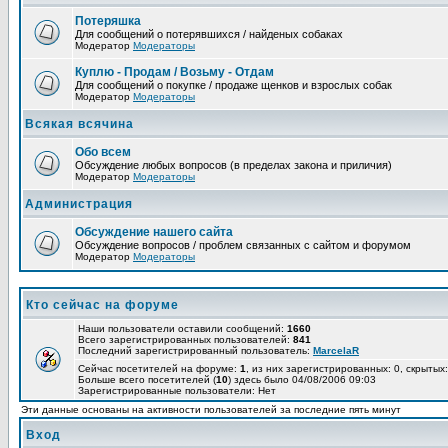
Потеряшка
Для сообщений о потерявшихся / найденых собаках
Модератор
Модераторы
Куплю - Продам / Возьму - Отдам
Для сообщений о покупке / продаже щенков и взрослых собак
Модератор
Модераторы
Всякая всячина
Обо всем
Обсуждение любых вопросов (в пределах закона и приличия)
Модератор
Модераторы
Администрация
Обсуждение нашего сайта
Обсуждение вопросов / проблем связанных с сайтом и форумом
Модератор
Модераторы
Кто сейчас на форуме
Наши пользователи оставили сообщений:
1660
Всего зарегистрированных пользователей:
841
Последний зарегистрированный пользователь:
MarcelaR
Сейчас посетителей на форуме:
1
, из них зарегистрированных: 0, скрытых:
Больше всего посетителей (
10
) здесь было 04/08/2006 09:03
Зарегистрированные пользователи: Нет
Эти данные основаны на активности пользователей за последние пять минут
Вход