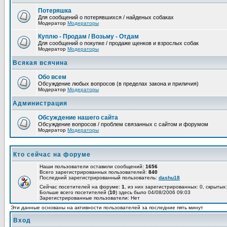
Потеряшка
Для сообщений о потерявшихся / найденых собаках
Модератор
Модераторы
Куплю - Продам / Возьму - Отдам
Для сообщений о покупке / продаже щенков и взрослых собак
Модератор
Модераторы
Всякая всячина
Обо всем
Обсуждение любых вопросов (в пределах закона и приличия)
Модератор
Модераторы
Администрация
Обсуждение нашего сайта
Обсуждение вопросов / проблем связанных с сайтом и форумом
Модератор
Модераторы
Кто сейчас на форуме
Наши пользователи оставили сообщений:
1656
Всего зарегистрированных пользователей:
840
Последний зарегистрированный пользователь:
dashu18
Сейчас посетителей на форуме:
1
, из них зарегистрированных: 0, скрытых:
Больше всего посетителей (
10
) здесь было 04/08/2006 09:03
Зарегистрированные пользователи: Нет
Эти данные основаны на активности пользователей за последние пять минут
Вход