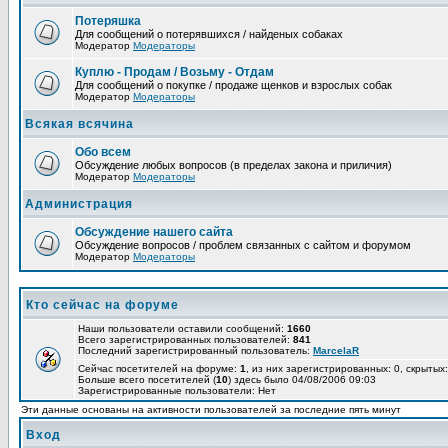
Потеряшка
Для сообщений о потерявшихся / найденых собаках
Модератор
Модераторы
Куплю - Продам / Возьму - Отдам
Для сообщений о покупке / продаже щенков и взрослых собак
Модератор
Модераторы
Всякая всячина
Обо всем
Обсуждение любых вопросов (в пределах закона и приличия)
Модератор
Модераторы
Администрация
Обсуждение нашего сайта
Обсуждение вопросов / проблем связанных с сайтом и форумом
Модератор
Модераторы
Кто сейчас на форуме
Наши пользователи оставили сообщений:
1660
Всего зарегистрированных пользователей:
841
Последний зарегистрированный пользователь:
MarcelaR
Сейчас посетителей на форуме:
1
, из них зарегистрированных: 0, скрытых:
Больше всего посетителей (
10
) здесь было 04/08/2006 09:03
Зарегистрированные пользователи: Нет
Эти данные основаны на активности пользователей за последние пять минут
Вход