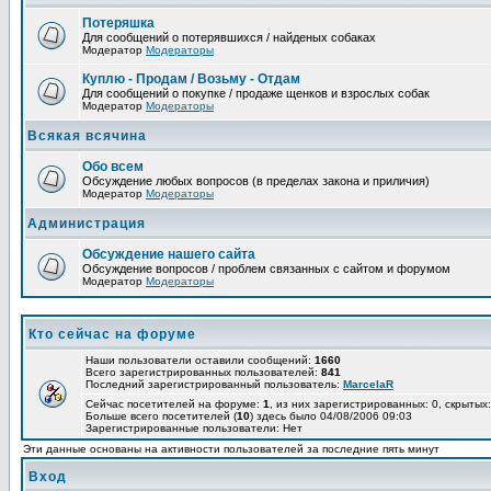
Потеряшка
Для сообщений о потерявшихся / найденых собаках
Модератор
Модераторы
Куплю - Продам / Возьму - Отдам
Для сообщений о покупке / продаже щенков и взрослых собак
Модератор
Модераторы
Всякая всячина
Обо всем
Обсуждение любых вопросов (в пределах закона и приличия)
Модератор
Модераторы
Администрация
Обсуждение нашего сайта
Обсуждение вопросов / проблем связанных с сайтом и форумом
Модератор
Модераторы
Кто сейчас на форуме
Наши пользователи оставили сообщений:
1660
Всего зарегистрированных пользователей:
841
Последний зарегистрированный пользователь:
MarcelaR
Сейчас посетителей на форуме:
1
, из них зарегистрированных: 0, скрытых:
Больше всего посетителей (
10
) здесь было 04/08/2006 09:03
Зарегистрированные пользователи: Нет
Эти данные основаны на активности пользователей за последние пять минут
Вход