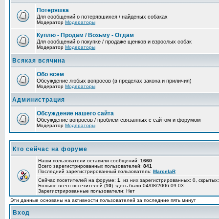
Потеряшка
Для сообщений о потерявшихся / найденых собаках
Модератор
Модераторы
Куплю - Продам / Возьму - Отдам
Для сообщений о покупке / продаже щенков и взрослых собак
Модератор
Модераторы
Всякая всячина
Обо всем
Обсуждение любых вопросов (в пределах закона и приличия)
Модератор
Модераторы
Администрация
Обсуждение нашего сайта
Обсуждение вопросов / проблем связанных с сайтом и форумом
Модератор
Модераторы
Кто сейчас на форуме
Наши пользователи оставили сообщений:
1660
Всего зарегистрированных пользователей:
841
Последний зарегистрированный пользователь:
MarcelaR
Сейчас посетителей на форуме:
1
, из них зарегистрированных: 0, скрытых:
Больше всего посетителей (
10
) здесь было 04/08/2006 09:03
Зарегистрированные пользователи: Нет
Эти данные основаны на активности пользователей за последние пять минут
Вход