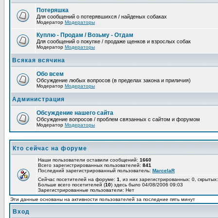
Потеряшка
Для сообщений о потерявшихся / найденых собаках
Модератор
Модераторы
Куплю - Продам / Возьму - Отдам
Для сообщений о покупке / продаже щенков и взрослых собак
Модератор
Модераторы
Всякая всячина
Обо всем
Обсуждение любых вопросов (в пределах закона и приличия)
Модератор
Модераторы
Администрация
Обсуждение нашего сайта
Обсуждение вопросов / проблем связанных с сайтом и форумом
Модератор
Модераторы
Кто сейчас на форуме
Наши пользователи оставили сообщений:
1660
Всего зарегистрированных пользователей:
841
Последний зарегистрированный пользователь:
MarcelaR
Сейчас посетителей на форуме:
1
, из них зарегистрированных: 0, скрытых:
Больше всего посетителей (
10
) здесь было 04/08/2006 09:03
Зарегистрированные пользователи: Нет
Эти данные основаны на активности пользователей за последние пять минут
Вход