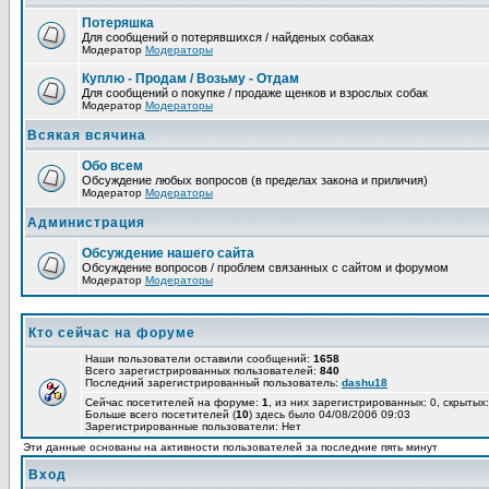
Потеряшка
Для сообщений о потерявшихся / найденых собаках
Модератор
Модераторы
Куплю - Продам / Возьму - Отдам
Для сообщений о покупке / продаже щенков и взрослых собак
Модератор
Модераторы
Всякая всячина
Обо всем
Обсуждение любых вопросов (в пределах закона и приличия)
Модератор
Модераторы
Администрация
Обсуждение нашего сайта
Обсуждение вопросов / проблем связанных с сайтом и форумом
Модератор
Модераторы
Кто сейчас на форуме
Наши пользователи оставили сообщений:
1658
Всего зарегистрированных пользователей:
840
Последний зарегистрированный пользователь:
dashu18
Сейчас посетителей на форуме:
1
, из них зарегистрированных: 0, скрытых:
Больше всего посетителей (
10
) здесь было 04/08/2006 09:03
Зарегистрированные пользователи: Нет
Эти данные основаны на активности пользователей за последние пять минут
Вход