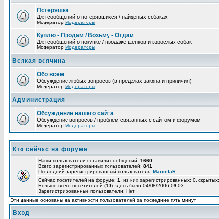
Потеряшка
Для сообщений о потерявшихся / найденых собаках
Модератор
Модераторы
Куплю - Продам / Возьму - Отдам
Для сообщений о покупке / продаже щенков и взрослых собак
Модератор
Модераторы
Всякая всячина
Обо всем
Обсуждение любых вопросов (в пределах закона и приличия)
Модератор
Модераторы
Администрация
Обсуждение нашего сайта
Обсуждение вопросов / проблем связанных с сайтом и форумом
Модератор
Модераторы
Кто сейчас на форуме
Наши пользователи оставили сообщений:
1660
Всего зарегистрированных пользователей:
841
Последний зарегистрированный пользователь:
MarcelaR
Сейчас посетителей на форуме:
1
, из них зарегистрированных: 0, скрытых:
Больше всего посетителей (
10
) здесь было 04/08/2006 09:03
Зарегистрированные пользователи: Нет
Эти данные основаны на активности пользователей за последние пять минут
Вход