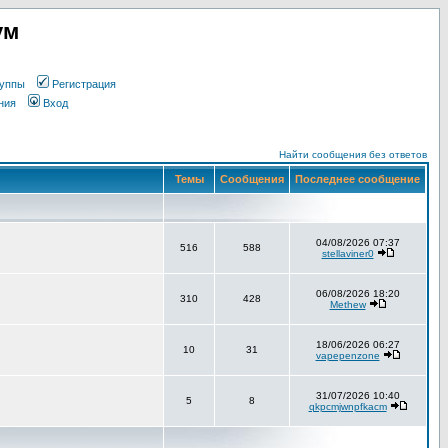
ум
уппы
Регистрация
ния
Вход
Найти сообщения без ответов
Темы
Сообщения
Последнее сообщение
04/08/2026 07:37
516
588
stellaviner0
06/08/2026 18:20
310
428
Methew
18/06/2026 06:27
10
31
vapepenzone
31/07/2026 10:40
5
8
qkpcmjwnpfkacm