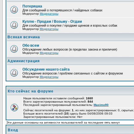
Потеряшка
Для сообщений о потерявшихся / найденых собаках
Модератор
Модераторы
Куплю - Продам / Возьму - Отдам
Для сообщений о покупке / продаже щенков и взрослых собак
Модератор
Модераторы
Всякая всячина
Обо всем
Обсуждение любых вопросов (в пределах закона и приличия)
Модератор
Модераторы
Администрация
Обсуждение нашего сайта
Обсуждение вопросов / проблем связанных с сайтом и форумом
Модератор
Модераторы
Кто сейчас на форуме
Наши пользователи оставили сообщений:
1660
Всего зарегистрированных пользователей:
844
Последний зарегистрированный пользователь:
Maximo90
Сейчас посетителей на форуме:
1
, из них зарегистрированных: 0, скрытых:
Больше всего посетителей (
10
) здесь было 04/08/2006 09:03
Зарегистрированные пользователи: Нет
Эти данные основаны на активности пользователей за последние пять минут
Вход