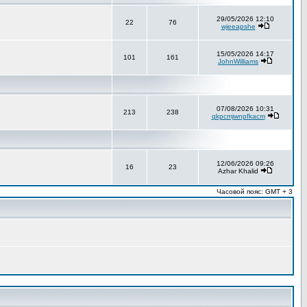
29/05/2026 12:10
22
76
wjeeapshe
15/05/2026 14:17
101
161
JohnWilliams
07/08/2026 10:31
213
238
qkpcmjwnpfkacm
12/06/2026 09:26
16
23
Azhar Khalid
Часовой пояс: GMT + 3