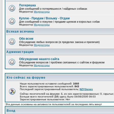
Потеряшка
Для сообщений о потерявшихся / найденых собаках
Модератор
Модераторы
Куплю - Продам / Возьму - Отдам
Для сообщений о покупке / продаже щенков и взрослых собак
Модератор
Модераторы
Всякая всячина
Обо всем
Обсуждение любых вопросов (в пределах закона и приличия)
Модератор
Модераторы
Администрация
Обсуждение нашего сайта
Обсуждение вопросов / проблем связанных с сайтом и форумом
Модератор
Модераторы
Кто сейчас на форуме
Наши пользователи оставили сообщений:
1660
Всего зарегистрированных пользователей:
843
Последний зарегистрированный пользователь:
NZYGenes
Сейчас посетителей на форуме:
1
, из них зарегистрированных: 0, скрытых:
Больше всего посетителей (
10
) здесь было 04/08/2006 09:03
Зарегистрированные пользователи: Нет
Эти данные основаны на активности пользователей за последние пять минут
Вход