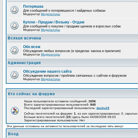
Потеряшка
Для сообщений о потерявшихся / найденых собаках
Модератор
Модераторы
Куплю - Продам / Возьму - Отдам
Для сообщений о покупке / продаже щенков и взрослых собак
Модератор
Модераторы
Всякая всячина
Обо всем
Обсуждение любых вопросов (в пределах закона и приличия)
Модератор
Модераторы
Администрация
Обсуждение нашего сайта
Обсуждение вопросов / проблем связанных с сайтом и форумом
Модератор
Модераторы
Кто сейчас на форуме
Наши пользователи оставили сообщений:
1656
Всего зарегистрированных пользователей:
840
Последний зарегистрированный пользователь:
dashu18
Сейчас посетителей на форуме:
1
, из них зарегистрированных: 0, скрытых:
Больше всего посетителей (
10
) здесь было 04/08/2006 09:03
Зарегистрированные пользователи: Нет
Эти данные основаны на активности пользователей за последние пять минут
Вход