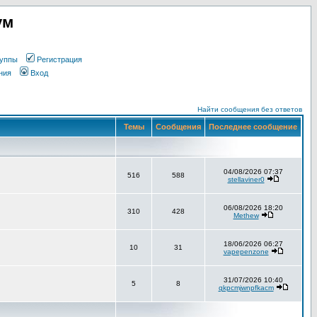
ум
уппы
Регистрация
ния
Вход
Найти сообщения без ответов
Темы
Сообщения
Последнее сообщение
04/08/2026 07:37
516
588
stellaviner0
06/08/2026 18:20
310
428
Methew
18/06/2026 06:27
10
31
vapepenzone
31/07/2026 10:40
5
8
qkpcmjwnpfkacm