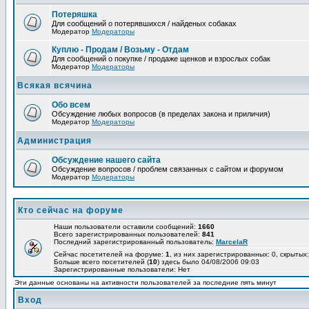
Потеряшка
Для сообщений о потерявшихся / найденых собаках
Модератор
Модераторы
Куплю - Продам / Возьму - Отдам
Для сообщений о покупке / продаже щенков и взрослых собак
Модератор
Модераторы
Всякая всячина
Обо всем
Обсуждение любых вопросов (в пределах закона и приличия)
Модератор
Модераторы
Администрация
Обсуждение нашего сайта
Обсуждение вопросов / проблем связанных с сайтом и форумом
Модератор
Модераторы
Кто сейчас на форуме
Наши пользователи оставили сообщений:
1660
Всего зарегистрированных пользователей:
841
Последний зарегистрированный пользователь:
MarcelaR
Сейчас посетителей на форуме:
1
, из них зарегистрированных: 0, скрытых:
Больше всего посетителей (
10
) здесь было 04/08/2006 09:03
Зарегистрированные пользователи: Нет
Эти данные основаны на активности пользователей за последние пять минут
Вход