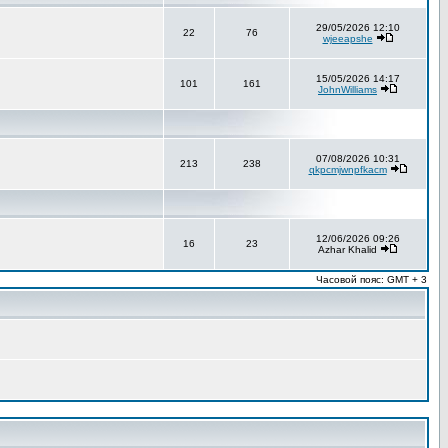
29/05/2026 12:10
22
76
wjeeapshe
15/05/2026 14:17
101
161
JohnWilliams
07/08/2026 10:31
213
238
qkpcmjwnpfkacm
12/06/2026 09:26
16
23
Azhar Khalid
Часовой пояс: GMT + 3