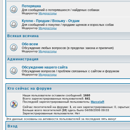
Потеряшка
Для сообщений о потерявшихся / найденых собаках
Модератор
Модераторы
Куплю - Продам / Возьму - Отдам
Для сообщений о покупке / продаже щенков и взрослых собак
Модератор
Модераторы
Всякая всячина
Обо всем
Обсуждение любых вопросов (в пределах закона и приличия)
Модератор
Модераторы
Администрация
Обсуждение нашего сайта
Обсуждение вопросов / проблем связанных с сайтом и форумом
Модератор
Модераторы
Кто сейчас на форуме
Наши пользователи оставили сообщений:
1660
Всего зарегистрированных пользователей:
841
Последний зарегистрированный пользователь:
MarcelaR
Сейчас посетителей на форуме:
1
, из них зарегистрированных: 0, скрытых:
Больше всего посетителей (
10
) здесь было 04/08/2006 09:03
Зарегистрированные пользователи: Нет
Эти данные основаны на активности пользователей за последние пять минут
Вход