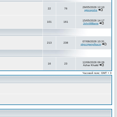
29/05/2026 12:10
22
76
wjeeapshe
15/05/2026 14:17
101
161
JohnWilliams
07/08/2026 10:31
213
238
qkpcmjwnpfkacm
12/06/2026 09:26
16
23
Azhar Khalid
Часовой пояс: GMT + 3