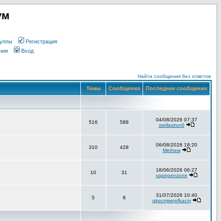
ум
уппы
Регистрация
ния
Вход
Найти сообщения без ответов
Темы
Сообщения
Последнее сообщение
04/08/2026 07:37
516
588
stellaviner0
06/08/2026 18:20
310
428
Methew
18/06/2026 06:27
10
31
vapepenzone
31/07/2026 10:40
5
8
qkpcmjwnpfkacm