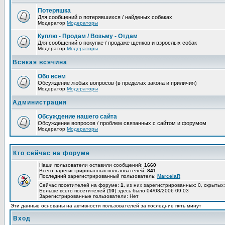
Потеряшка
Для сообщений о потерявшихся / найденых собаках
Модератор
Модераторы
Куплю - Продам / Возьму - Отдам
Для сообщений о покупке / продаже щенков и взрослых собак
Модератор
Модераторы
Всякая всячина
Обо всем
Обсуждение любых вопросов (в пределах закона и приличия)
Модератор
Модераторы
Администрация
Обсуждение нашего сайта
Обсуждение вопросов / проблем связанных с сайтом и форумом
Модератор
Модераторы
Кто сейчас на форуме
Наши пользователи оставили сообщений:
1660
Всего зарегистрированных пользователей:
841
Последний зарегистрированный пользователь:
MarcelaR
Сейчас посетителей на форуме:
1
, из них зарегистрированных: 0, скрытых:
Больше всего посетителей (
10
) здесь было 04/08/2006 09:03
Зарегистрированные пользователи: Нет
Эти данные основаны на активности пользователей за последние пять минут
Вход