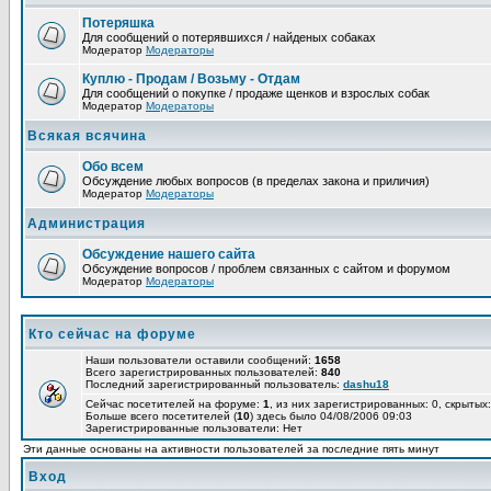
Потеряшка
Для сообщений о потерявшихся / найденых собаках
Модератор
Модераторы
Куплю - Продам / Возьму - Отдам
Для сообщений о покупке / продаже щенков и взрослых собак
Модератор
Модераторы
Всякая всячина
Обо всем
Обсуждение любых вопросов (в пределах закона и приличия)
Модератор
Модераторы
Администрация
Обсуждение нашего сайта
Обсуждение вопросов / проблем связанных с сайтом и форумом
Модератор
Модераторы
Кто сейчас на форуме
Наши пользователи оставили сообщений:
1658
Всего зарегистрированных пользователей:
840
Последний зарегистрированный пользователь:
dashu18
Сейчас посетителей на форуме:
1
, из них зарегистрированных: 0, скрытых:
Больше всего посетителей (
10
) здесь было 04/08/2006 09:03
Зарегистрированные пользователи: Нет
Эти данные основаны на активности пользователей за последние пять минут
Вход