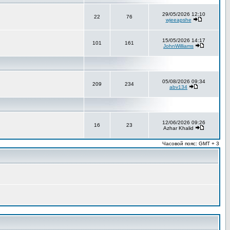
29/05/2026 12:10
22
76
wjeeapshe
15/05/2026 14:17
101
161
JohnWilliams
05/08/2026 09:34
209
234
abv134
12/06/2026 09:26
16
23
Azhar Khalid
Часовой пояс: GMT + 3