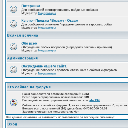
Потеряшка
Для сообщений о потерявшихся / найденых собаках
Модератор
Модераторы
Куплю - Продам / Возьму - Отдам
Для сообщений о покупке / продаже щенков и взрослых собак
Модератор
Модераторы
Всякая всячина
Обо всем
Обсуждение любых вопросов (в пределах закона и приличия)
Модератор
Модераторы
Администрация
Обсуждение нашего сайта
Обсуждение вопросов / проблем связанных с сайтом и форумом
Модератор
Модераторы
Кто сейчас на форуме
Наши пользователи оставили сообщений:
1653
Всего зарегистрированных пользователей:
839
Последний зарегистрированный пользователь:
abv134
Сейчас посетителей на форуме:
1
, из них зарегистрированных: 0, скрытых:
Больше всего посетителей (
10
) здесь было 04/08/2006 09:03
Зарегистрированные пользователи: Нет
Эти данные основаны на активности пользователей за последние пять минут
Вход