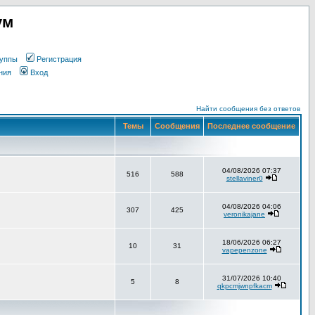
ум
уппы
Регистрация
ния
Вход
Найти сообщения без ответов
Темы
Сообщения
Последнее сообщение
04/08/2026 07:37
516
588
stellaviner0
04/08/2026 04:06
307
425
veronikajane
18/06/2026 06:27
10
31
vapepenzone
31/07/2026 10:40
5
8
qkpcmjwnpfkacm