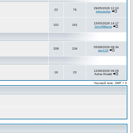
29/05/2026 12:10
22
76
wjeeapshe
15/05/2026 14:17
101
161
JohnWilliams
05/08/2026 09:34
209
234
abv134
12/06/2026 09:26
16
23
Azhar Khalid
Часовой пояс: GMT + 3