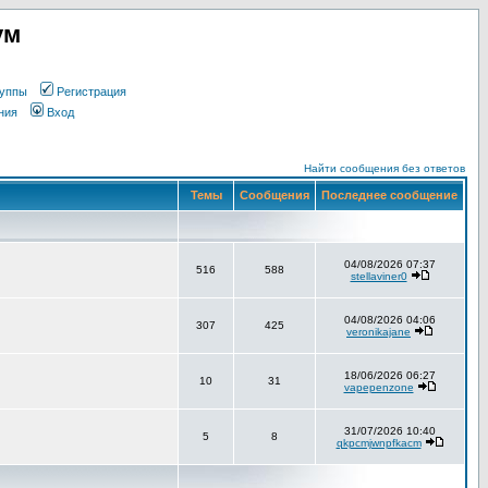
ум
уппы
Регистрация
ния
Вход
Найти сообщения без ответов
Темы
Сообщения
Последнее сообщение
04/08/2026 07:37
516
588
stellaviner0
04/08/2026 04:06
307
425
veronikajane
18/06/2026 06:27
10
31
vapepenzone
31/07/2026 10:40
5
8
qkpcmjwnpfkacm