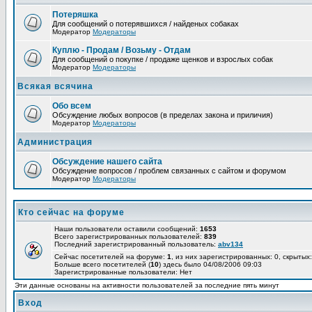
Потеряшка
Для сообщений о потерявшихся / найденых собаках
Модератор
Модераторы
Куплю - Продам / Возьму - Отдам
Для сообщений о покупке / продаже щенков и взрослых собак
Модератор
Модераторы
Всякая всячина
Обо всем
Обсуждение любых вопросов (в пределах закона и приличия)
Модератор
Модераторы
Администрация
Обсуждение нашего сайта
Обсуждение вопросов / проблем связанных с сайтом и форумом
Модератор
Модераторы
Кто сейчас на форуме
Наши пользователи оставили сообщений:
1653
Всего зарегистрированных пользователей:
839
Последний зарегистрированный пользователь:
abv134
Сейчас посетителей на форуме:
1
, из них зарегистрированных: 0, скрытых:
Больше всего посетителей (
10
) здесь было 04/08/2006 09:03
Зарегистрированные пользователи: Нет
Эти данные основаны на активности пользователей за последние пять минут
Вход