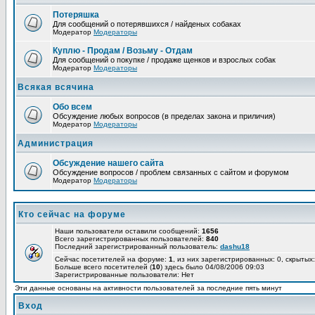
Потеряшка
Для сообщений о потерявшихся / найденых собаках
Модератор
Модераторы
Куплю - Продам / Возьму - Отдам
Для сообщений о покупке / продаже щенков и взрослых собак
Модератор
Модераторы
Всякая всячина
Обо всем
Обсуждение любых вопросов (в пределах закона и приличия)
Модератор
Модераторы
Администрация
Обсуждение нашего сайта
Обсуждение вопросов / проблем связанных с сайтом и форумом
Модератор
Модераторы
Кто сейчас на форуме
Наши пользователи оставили сообщений:
1656
Всего зарегистрированных пользователей:
840
Последний зарегистрированный пользователь:
dashu18
Сейчас посетителей на форуме:
1
, из них зарегистрированных: 0, скрытых:
Больше всего посетителей (
10
) здесь было 04/08/2006 09:03
Зарегистрированные пользователи: Нет
Эти данные основаны на активности пользователей за последние пять минут
Вход