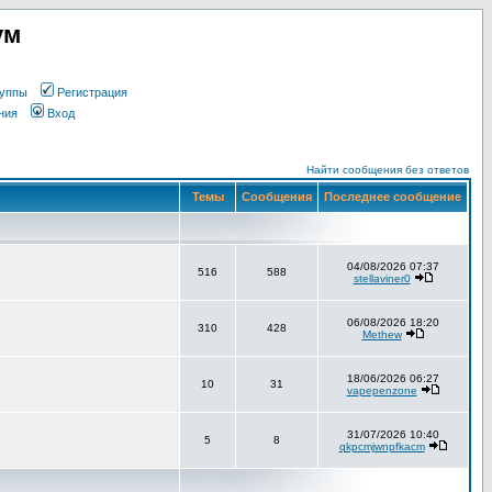
ум
уппы
Регистрация
ния
Вход
Найти сообщения без ответов
Темы
Сообщения
Последнее сообщение
04/08/2026 07:37
516
588
stellaviner0
06/08/2026 18:20
310
428
Methew
18/06/2026 06:27
10
31
vapepenzone
31/07/2026 10:40
5
8
qkpcmjwnpfkacm