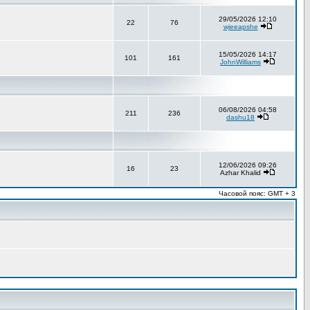
29/05/2026 12:10
22
76
wjeeapshe
15/05/2026 14:17
101
161
JohnWilliams
06/08/2026 04:58
211
236
dashu18
12/06/2026 09:26
16
23
Azhar Khalid
Часовой пояс: GMT + 3