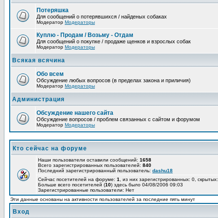
Потеряшка
Для сообщений о потерявшихся / найденых собаках
Модератор
Модераторы
Куплю - Продам / Возьму - Отдам
Для сообщений о покупке / продаже щенков и взрослых собак
Модератор
Модераторы
Всякая всячина
Обо всем
Обсуждение любых вопросов (в пределах закона и приличия)
Модератор
Модераторы
Администрация
Обсуждение нашего сайта
Обсуждение вопросов / проблем связанных с сайтом и форумом
Модератор
Модераторы
Кто сейчас на форуме
Наши пользователи оставили сообщений:
1658
Всего зарегистрированных пользователей:
840
Последний зарегистрированный пользователь:
dashu18
Сейчас посетителей на форуме:
1
, из них зарегистрированных: 0, скрытых:
Больше всего посетителей (
10
) здесь было 04/08/2006 09:03
Зарегистрированные пользователи: Нет
Эти данные основаны на активности пользователей за последние пять минут
Вход