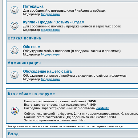
Потеряшка
Для сообщений о потерявшихся / найденых собаках
Модератор
Модераторы
Куплю - Продам / Возьму - Отдам
Для сообщений о покупке / продаже щенков и взрослых собак
Модератор
Модераторы
Всякая всячина
Обо всем
Обсуждение любых вопросов (в пределах закона и приличия)
Модератор
Модераторы
Администрация
Обсуждение нашего сайта
Обсуждение вопросов / проблем связанных с сайтом и форумом
Модератор
Модераторы
Кто сейчас на форуме
Наши пользователи оставили сообщений:
1656
Всего зарегистрированных пользователей:
840
Последний зарегистрированный пользователь:
dashu18
Сейчас посетителей на форуме:
1
, из них зарегистрированных: 0, скрытых:
Больше всего посетителей (
10
) здесь было 04/08/2006 09:03
Зарегистрированные пользователи: Нет
Эти данные основаны на активности пользователей за последние пять минут
Вход