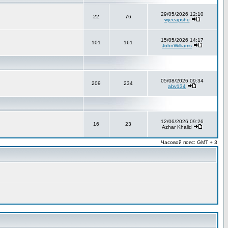
29/05/2026 12:10
22
76
wjeeapshe
15/05/2026 14:17
101
161
JohnWilliams
05/08/2026 09:34
209
234
abv134
12/06/2026 09:26
16
23
Azhar Khalid
Часовой пояс: GMT + 3