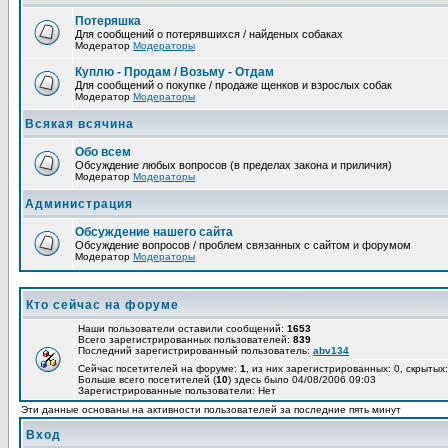
Потеряшка
Для сообщений о потерявшихся / найденых собаках
Модератор
Модераторы
Куплю - Продам / Возьму - Отдам
Для сообщений о покупке / продаже щенков и взрослых собак
Модератор
Модераторы
Всякая всячина
Обо всем
Обсуждение любых вопросов (в пределах закона и приличия)
Модератор
Модераторы
Администрация
Обсуждение нашего сайта
Обсуждение вопросов / проблем связанных с сайтом и форумом
Модератор
Модераторы
Кто сейчас на форуме
Наши пользователи оставили сообщений:
1653
Всего зарегистрированных пользователей:
839
Последний зарегистрированный пользователь:
abv134
Сейчас посетителей на форуме:
1
, из них зарегистрированных: 0, скрытых:
Больше всего посетителей (
10
) здесь было 04/08/2006 09:03
Зарегистрированные пользователи: Нет
Эти данные основаны на активности пользователей за последние пять минут
Вход