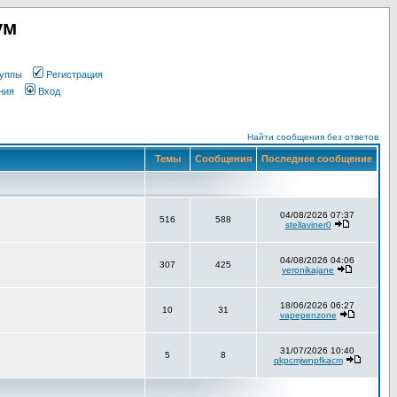
ум
уппы
Регистрация
ния
Вход
Найти сообщения без ответов
Темы
Сообщения
Последнее сообщение
04/08/2026 07:37
516
588
stellaviner0
04/08/2026 04:06
307
425
veronikajane
18/06/2026 06:27
10
31
vapepenzone
31/07/2026 10:40
5
8
qkpcmjwnpfkacm