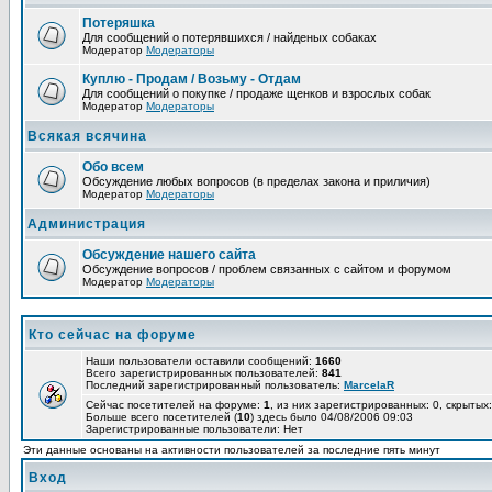
Потеряшка
Для сообщений о потерявшихся / найденых собаках
Модератор
Модераторы
Куплю - Продам / Возьму - Отдам
Для сообщений о покупке / продаже щенков и взрослых собак
Модератор
Модераторы
Всякая всячина
Обо всем
Обсуждение любых вопросов (в пределах закона и приличия)
Модератор
Модераторы
Администрация
Обсуждение нашего сайта
Обсуждение вопросов / проблем связанных с сайтом и форумом
Модератор
Модераторы
Кто сейчас на форуме
Наши пользователи оставили сообщений:
1660
Всего зарегистрированных пользователей:
841
Последний зарегистрированный пользователь:
MarcelaR
Сейчас посетителей на форуме:
1
, из них зарегистрированных: 0, скрытых:
Больше всего посетителей (
10
) здесь было 04/08/2006 09:03
Зарегистрированные пользователи: Нет
Эти данные основаны на активности пользователей за последние пять минут
Вход