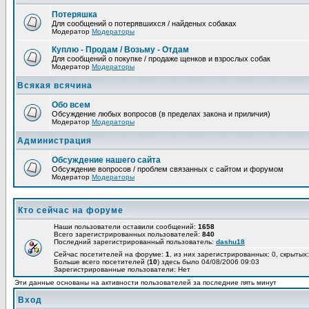
Потеряшка
Для сообщений о потерявшихся / найденых собаках
Модератор
Модераторы
Куплю - Продам / Возьму - Отдам
Для сообщений о покупке / продаже щенков и взрослых собак
Модератор
Модераторы
Всякая всячина
Обо всем
Обсуждение любых вопросов (в пределах закона и приличия)
Модератор
Модераторы
Администрация
Обсуждение нашего сайта
Обсуждение вопросов / проблем связанных с сайтом и форумом
Модератор
Модераторы
Кто сейчас на форуме
Наши пользователи оставили сообщений:
1658
Всего зарегистрированных пользователей:
840
Последний зарегистрированный пользователь:
dashu18
Сейчас посетителей на форуме:
1
, из них зарегистрированных: 0, скрытых:
Больше всего посетителей (
10
) здесь было 04/08/2006 09:03
Зарегистрированные пользователи: Нет
Эти данные основаны на активности пользователей за последние пять минут
Вход