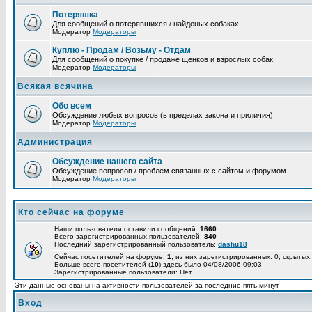
Потеряшка
Для сообщений о потерявшихся / найденых собаках
Модератор
Модераторы
Куплю - Продам / Возьму - Отдам
Для сообщений о покупке / продаже щенков и взрослых собак
Модератор
Модераторы
Всякая всячина
Обо всем
Обсуждение любых вопросов (в пределах закона и приличия)
Модератор
Модераторы
Администрация
Обсуждение нашего сайта
Обсуждение вопросов / проблем связанных с сайтом и форумом
Модератор
Модераторы
Кто сейчас на форуме
Наши пользователи оставили сообщений:
1660
Всего зарегистрированных пользователей:
840
Последний зарегистрированный пользователь:
dashu18
Сейчас посетителей на форуме:
1
, из них зарегистрированных: 0, скрытых:
Больше всего посетителей (
10
) здесь было 04/08/2006 09:03
Зарегистрированные пользователи: Нет
Эти данные основаны на активности пользователей за последние пять минут
Вход