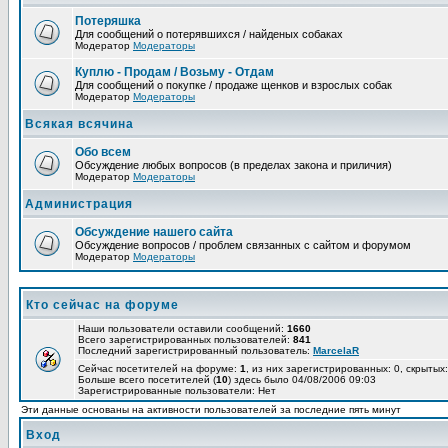
Потеряшка
Для сообщений о потерявшихся / найденых собаках
Модератор
Модераторы
Куплю - Продам / Возьму - Отдам
Для сообщений о покупке / продаже щенков и взрослых собак
Модератор
Модераторы
Всякая всячина
Обо всем
Обсуждение любых вопросов (в пределах закона и приличия)
Модератор
Модераторы
Администрация
Обсуждение нашего сайта
Обсуждение вопросов / проблем связанных с сайтом и форумом
Модератор
Модераторы
Кто сейчас на форуме
Наши пользователи оставили сообщений:
1660
Всего зарегистрированных пользователей:
841
Последний зарегистрированный пользователь:
MarcelaR
Сейчас посетителей на форуме:
1
, из них зарегистрированных: 0, скрытых:
Больше всего посетителей (
10
) здесь было 04/08/2006 09:03
Зарегистрированные пользователи: Нет
Эти данные основаны на активности пользователей за последние пять минут
Вход