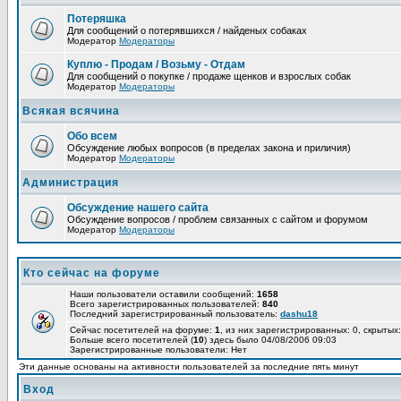
Потеряшка
Для сообщений о потерявшихся / найденых собаках
Модератор
Модераторы
Куплю - Продам / Возьму - Отдам
Для сообщений о покупке / продаже щенков и взрослых собак
Модератор
Модераторы
Всякая всячина
Обо всем
Обсуждение любых вопросов (в пределах закона и приличия)
Модератор
Модераторы
Администрация
Обсуждение нашего сайта
Обсуждение вопросов / проблем связанных с сайтом и форумом
Модератор
Модераторы
Кто сейчас на форуме
Наши пользователи оставили сообщений:
1658
Всего зарегистрированных пользователей:
840
Последний зарегистрированный пользователь:
dashu18
Сейчас посетителей на форуме:
1
, из них зарегистрированных: 0, скрытых:
Больше всего посетителей (
10
) здесь было 04/08/2006 09:03
Зарегистрированные пользователи: Нет
Эти данные основаны на активности пользователей за последние пять минут
Вход