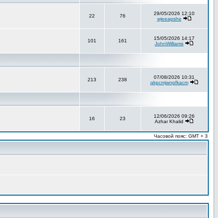
29/05/2026 12:10
22
76
wjeeapshe
15/05/2026 14:17
101
161
JohnWilliams
07/08/2026 10:31
213
238
qkpcmjwnpfkacm
12/06/2026 09:26
16
23
Azhar Khalid
Часовой пояс: GMT + 3