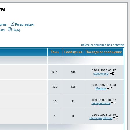
ум
уппы
Регистрация
ния
Вход
Найти сообщения без ответов
Темы
Сообщения
Последнее сообщение
04/08/2026 07:37
516
588
stellaviner0
06/08/2026 18:20
310
428
Methew
18/06/2026 06:27
10
31
vapepenzone
31/07/2026 10:40
5
8
qkpcmjwnpfkacm