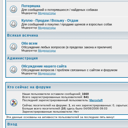
Потеряшка
Для сообщений о потерявшихся / найденых собаках
Модератор
Модераторы
Куплю - Продам / Возьму - Отдам
Для сообщений о покупке / продаже щенков и взрослых собак
Модератор
Модераторы
Всякая всячина
Обо всем
Обсуждение любых вопросов (в пределах закона и приличия)
Модератор
Модераторы
Администрация
Обсуждение нашего сайта
Обсуждение вопросов / проблем связанных с сайтом и форумом
Модератор
Модераторы
Кто сейчас на форуме
Наши пользователи оставили сообщений:
1660
Всего зарегистрированных пользователей:
841
Последний зарегистрированный пользователь:
MarcelaR
Сейчас посетителей на форуме:
1
, из них зарегистрированных: 0, скрытых:
Больше всего посетителей (
10
) здесь было 04/08/2006 09:03
Зарегистрированные пользователи: Нет
Эти данные основаны на активности пользователей за последние пять минут
Вход