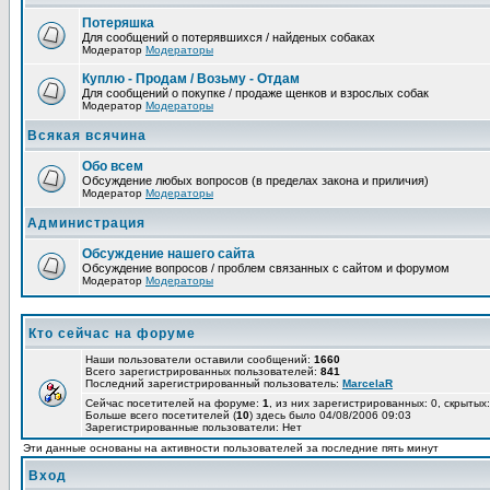
Потеряшка
Для сообщений о потерявшихся / найденых собаках
Модератор
Модераторы
Куплю - Продам / Возьму - Отдам
Для сообщений о покупке / продаже щенков и взрослых собак
Модератор
Модераторы
Всякая всячина
Обо всем
Обсуждение любых вопросов (в пределах закона и приличия)
Модератор
Модераторы
Администрация
Обсуждение нашего сайта
Обсуждение вопросов / проблем связанных с сайтом и форумом
Модератор
Модераторы
Кто сейчас на форуме
Наши пользователи оставили сообщений:
1660
Всего зарегистрированных пользователей:
841
Последний зарегистрированный пользователь:
MarcelaR
Сейчас посетителей на форуме:
1
, из них зарегистрированных: 0, скрытых:
Больше всего посетителей (
10
) здесь было 04/08/2006 09:03
Зарегистрированные пользователи: Нет
Эти данные основаны на активности пользователей за последние пять минут
Вход