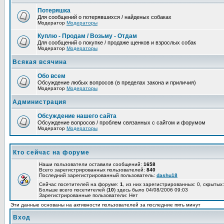
Потеряшка
Для сообщений о потерявшихся / найденых собаках
Модератор
Модераторы
Куплю - Продам / Возьму - Отдам
Для сообщений о покупке / продаже щенков и взрослых собак
Модератор
Модераторы
Всякая всячина
Обо всем
Обсуждение любых вопросов (в пределах закона и приличия)
Модератор
Модераторы
Администрация
Обсуждение нашего сайта
Обсуждение вопросов / проблем связанных с сайтом и форумом
Модератор
Модераторы
Кто сейчас на форуме
Наши пользователи оставили сообщений:
1658
Всего зарегистрированных пользователей:
840
Последний зарегистрированный пользователь:
dashu18
Сейчас посетителей на форуме:
1
, из них зарегистрированных: 0, скрытых:
Больше всего посетителей (
10
) здесь было 04/08/2006 09:03
Зарегистрированные пользователи: Нет
Эти данные основаны на активности пользователей за последние пять минут
Вход