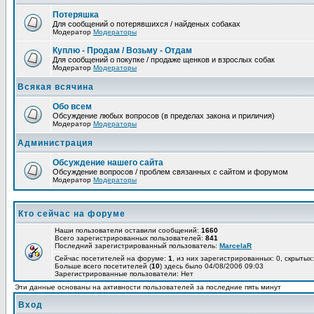
Потеряшка
Для сообщений о потерявшихся / найденых собаках
Модератор
Модераторы
Куплю - Продам / Возьму - Отдам
Для сообщений о покупке / продаже щенков и взрослых собак
Модератор
Модераторы
Всякая всячина
Обо всем
Обсуждение любых вопросов (в пределах закона и приличия)
Модератор
Модераторы
Администрация
Обсуждение нашего сайта
Обсуждение вопросов / проблем связанных с сайтом и форумом
Модератор
Модераторы
Кто сейчас на форуме
Наши пользователи оставили сообщений:
1660
Всего зарегистрированных пользователей:
841
Последний зарегистрированный пользователь:
MarcelaR
Сейчас посетителей на форуме:
1
, из них зарегистрированных: 0, скрытых:
Больше всего посетителей (
10
) здесь было 04/08/2006 09:03
Зарегистрированные пользователи: Нет
Эти данные основаны на активности пользователей за последние пять минут
Вход