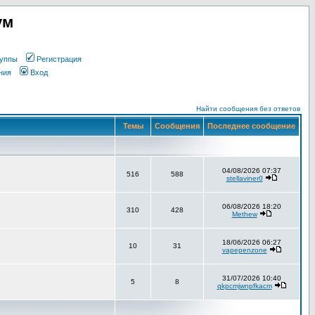
ум
уппы
Регистрация
ния
Вход
Найти сообщения без ответов
Темы
Сообщения
Последнее сообщение
04/08/2026 07:37
516
588
stellaviner0
06/08/2026 18:20
310
428
Methew
18/06/2026 06:27
10
31
vapepenzone
31/07/2026 10:40
5
8
qkpcmjwnpfkacm