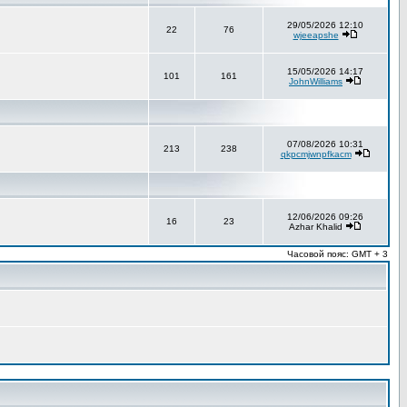
29/05/2026 12:10
22
76
wjeeapshe
15/05/2026 14:17
101
161
JohnWilliams
07/08/2026 10:31
213
238
qkpcmjwnpfkacm
12/06/2026 09:26
16
23
Azhar Khalid
Часовой пояс: GMT + 3