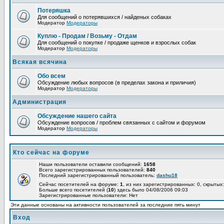
Потеряшка
Для сообщений о потерявшихся / найденых собаках
Модератор
Модераторы
Куплю - Продам / Возьму - Отдам
Для сообщений о покупке / продаже щенков и взрослых собак
Модератор
Модераторы
Всякая всячина
Обо всем
Обсуждение любых вопросов (в пределах закона и приличия)
Модератор
Модераторы
Администрация
Обсуждение нашего сайта
Обсуждение вопросов / проблем связанных с сайтом и форумом
Модератор
Модераторы
Кто сейчас на форуме
Наши пользователи оставили сообщений:
1658
Всего зарегистрированных пользователей:
840
Последний зарегистрированный пользователь:
dashu18
Сейчас посетителей на форуме:
1
, из них зарегистрированных: 0, скрытых:
Больше всего посетителей (
10
) здесь было 04/08/2006 09:03
Зарегистрированные пользователи: Нет
Эти данные основаны на активности пользователей за последние пять минут
Вход