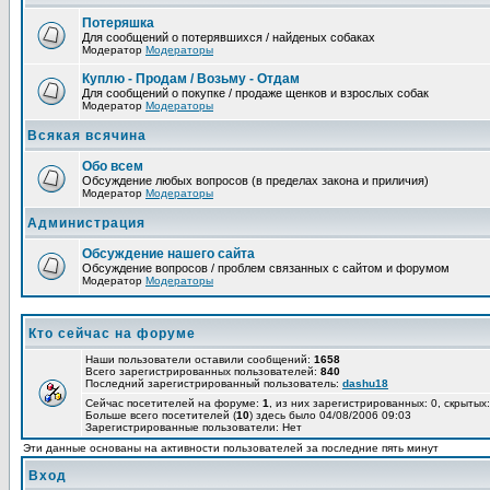
Потеряшка
Для сообщений о потерявшихся / найденых собаках
Модератор
Модераторы
Куплю - Продам / Возьму - Отдам
Для сообщений о покупке / продаже щенков и взрослых собак
Модератор
Модераторы
Всякая всячина
Обо всем
Обсуждение любых вопросов (в пределах закона и приличия)
Модератор
Модераторы
Администрация
Обсуждение нашего сайта
Обсуждение вопросов / проблем связанных с сайтом и форумом
Модератор
Модераторы
Кто сейчас на форуме
Наши пользователи оставили сообщений:
1658
Всего зарегистрированных пользователей:
840
Последний зарегистрированный пользователь:
dashu18
Сейчас посетителей на форуме:
1
, из них зарегистрированных: 0, скрытых:
Больше всего посетителей (
10
) здесь было 04/08/2006 09:03
Зарегистрированные пользователи: Нет
Эти данные основаны на активности пользователей за последние пять минут
Вход