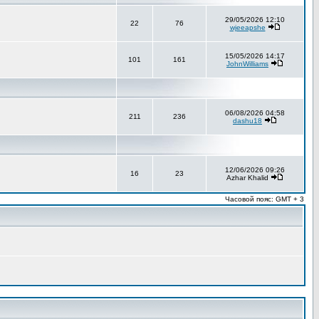
29/05/2026 12:10
22
76
wjeeapshe
15/05/2026 14:17
101
161
JohnWilliams
06/08/2026 04:58
211
236
dashu18
12/06/2026 09:26
16
23
Azhar Khalid
Часовой пояс: GMT + 3