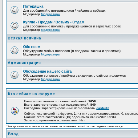
Потеряшка
Для сообщений о потерявшихся / найденых собаках
Модератор
Модераторы
Куплю - Продам / Возьму - Отдам
Для сообщений о покупке / продаже щенков и взрослых собак
Модератор
Модераторы
Всякая всячина
Обо всем
Обсуждение любых вопросов (в пределах закона и приличия)
Модератор
Модераторы
Администрация
Обсуждение нашего сайта
Обсуждение вопросов / проблем связанных с сайтом и форумом
Модератор
Модераторы
Кто сейчас на форуме
Наши пользователи оставили сообщений:
1658
Всего зарегистрированных пользователей:
840
Последний зарегистрированный пользователь:
dashu18
Сейчас посетителей на форуме:
1
, из них зарегистрированных: 0, скрытых:
Больше всего посетителей (
10
) здесь было 04/08/2006 09:03
Зарегистрированные пользователи: Нет
Эти данные основаны на активности пользователей за последние пять минут
Вход