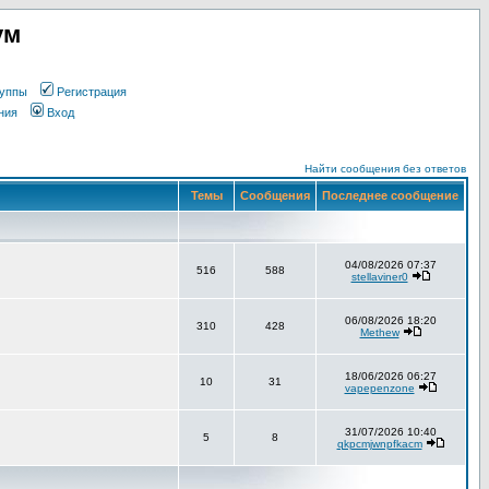
ум
уппы
Регистрация
ния
Вход
Найти сообщения без ответов
Темы
Сообщения
Последнее сообщение
04/08/2026 07:37
516
588
stellaviner0
06/08/2026 18:20
310
428
Methew
18/06/2026 06:27
10
31
vapepenzone
31/07/2026 10:40
5
8
qkpcmjwnpfkacm