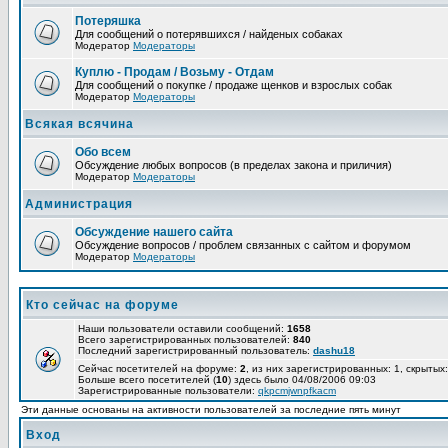
Потеряшка
Для сообщений о потерявшихся / найденых собаках
Модератор
Модераторы
Куплю - Продам / Возьму - Отдам
Для сообщений о покупке / продаже щенков и взрослых собак
Модератор
Модераторы
Всякая всячина
Обо всем
Обсуждение любых вопросов (в пределах закона и приличия)
Модератор
Модераторы
Администрация
Обсуждение нашего сайта
Обсуждение вопросов / проблем связанных с сайтом и форумом
Модератор
Модераторы
Кто сейчас на форуме
Наши пользователи оставили сообщений:
1658
Всего зарегистрированных пользователей:
840
Последний зарегистрированный пользователь:
dashu18
Сейчас посетителей на форуме:
2
, из них зарегистрированных: 1, скрытых:
Больше всего посетителей (
10
) здесь было 04/08/2006 09:03
Зарегистрированные пользователи:
qkpcmjwnpfkacm
Эти данные основаны на активности пользователей за последние пять минут
Вход