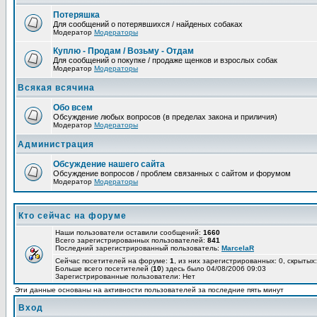
Потеряшка
Для сообщений о потерявшихся / найденых собаках
Модератор
Модераторы
Куплю - Продам / Возьму - Отдам
Для сообщений о покупке / продаже щенков и взрослых собак
Модератор
Модераторы
Всякая всячина
Обо всем
Обсуждение любых вопросов (в пределах закона и приличия)
Модератор
Модераторы
Администрация
Обсуждение нашего сайта
Обсуждение вопросов / проблем связанных с сайтом и форумом
Модератор
Модераторы
Кто сейчас на форуме
Наши пользователи оставили сообщений:
1660
Всего зарегистрированных пользователей:
841
Последний зарегистрированный пользователь:
MarcelaR
Сейчас посетителей на форуме:
1
, из них зарегистрированных: 0, скрытых:
Больше всего посетителей (
10
) здесь было 04/08/2006 09:03
Зарегистрированные пользователи: Нет
Эти данные основаны на активности пользователей за последние пять минут
Вход