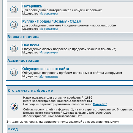
Потеряшка
Для сообщений о потерявшихся / найденых собаках
Модератор
Модераторы
Куплю - Продам / Возьму - Отдам
Для сообщений о покупке / продаже щенков и взрослых собак
Модератор
Модераторы
Всякая всячина
Обо всем
Обсуждение любых вопросов (в пределах закона и приличия)
Модератор
Модераторы
Администрация
Обсуждение нашего сайта
Обсуждение вопросов / проблем связанных с сайтом и форумом
Модератор
Модераторы
Кто сейчас на форуме
Наши пользователи оставили сообщений:
1660
Всего зарегистрированных пользователей:
841
Последний зарегистрированный пользователь:
MarcelaR
Сейчас посетителей на форуме:
1
, из них зарегистрированных: 0, скрытых:
Больше всего посетителей (
10
) здесь было 04/08/2006 09:03
Зарегистрированные пользователи: Нет
Эти данные основаны на активности пользователей за последние пять минут
Вход