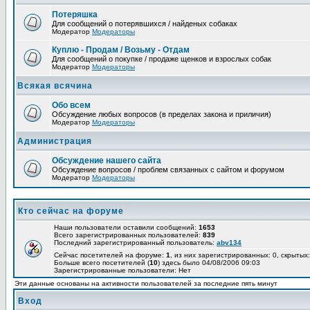
Потеряшка
Для сообщений о потерявшихся / найденых собаках
Модератор
Модераторы
Куплю - Продам / Возьму - Отдам
Для сообщений о покупке / продаже щенков и взрослых собак
Модератор
Модераторы
Всякая всячина
Обо всем
Обсуждение любых вопросов (в пределах закона и приличия)
Модератор
Модераторы
Администрация
Обсуждение нашего сайта
Обсуждение вопросов / проблем связанных с сайтом и форумом
Модератор
Модераторы
Кто сейчас на форуме
Наши пользователи оставили сообщений:
1653
Всего зарегистрированных пользователей:
839
Последний зарегистрированный пользователь:
abv134
Сейчас посетителей на форуме:
1
, из них зарегистрированных: 0, скрытых:
Больше всего посетителей (
10
) здесь было 04/08/2006 09:03
Зарегистрированные пользователи: Нет
Эти данные основаны на активности пользователей за последние пять минут
Вход