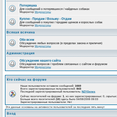
Потеряшка
Для сообщений о потерявшихся / найденых собаках
Модератор
Модераторы
Куплю - Продам / Возьму - Отдам
Для сообщений о покупке / продаже щенков и взрослых собак
Модератор
Модераторы
Всякая всячина
Обо всем
Обсуждение любых вопросов (в пределах закона и приличия)
Модератор
Модераторы
Администрация
Обсуждение нашего сайта
Обсуждение вопросов / проблем связанных с сайтом и форумом
Модератор
Модераторы
Кто сейчас на форуме
Наши пользователи оставили сообщений:
1660
Всего зарегистрированных пользователей:
843
Последний зарегистрированный пользователь:
NZYGenes
Сейчас посетителей на форуме:
1
, из них зарегистрированных: 0, скрытых:
Больше всего посетителей (
10
) здесь было 04/08/2006 09:03
Зарегистрированные пользователи: Нет
Эти данные основаны на активности пользователей за последние пять минут
Вход