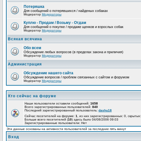
Потеряшка
Для сообщений о потерявшихся / найденых собаках
Модератор
Модераторы
Куплю - Продам / Возьму - Отдам
Для сообщений о покупке / продаже щенков и взрослых собак
Модератор
Модераторы
Всякая всячина
Обо всем
Обсуждение любых вопросов (в пределах закона и приличия)
Модератор
Модераторы
Администрация
Обсуждение нашего сайта
Обсуждение вопросов / проблем связанных с сайтом и форумом
Модератор
Модераторы
Кто сейчас на форуме
Наши пользователи оставили сообщений:
1658
Всего зарегистрированных пользователей:
840
Последний зарегистрированный пользователь:
dashu18
Сейчас посетителей на форуме:
1
, из них зарегистрированных: 0, скрытых:
Больше всего посетителей (
10
) здесь было 04/08/2006 09:03
Зарегистрированные пользователи: Нет
Эти данные основаны на активности пользователей за последние пять минут
Вход