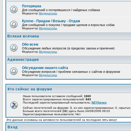
Потеряшка
Для сообщений о потерявшихся / найденых собаках
Модератор
Модераторы
Куплю - Продам / Возьму - Отдам
Для сообщений о покупке / продаже щенков и взрослых собак
Модератор
Модераторы
Всякая всячина
Обо всем
Обсуждение любых вопросов (в пределах закона и приличия)
Модератор
Модераторы
Администрация
Обсуждение нашего сайта
Обсуждение вопросов / проблем связанных с сайтом и форумом
Модератор
Модераторы
Кто сейчас на форуме
Наши пользователи оставили сообщений:
1660
Всего зарегистрированных пользователей:
843
Последний зарегистрированный пользователь:
NZYGenes
Сейчас посетителей на форуме:
1
, из них зарегистрированных: 0, скрытых:
Больше всего посетителей (
10
) здесь было 04/08/2006 09:03
Зарегистрированные пользователи: Нет
Эти данные основаны на активности пользователей за последние пять минут
Вход