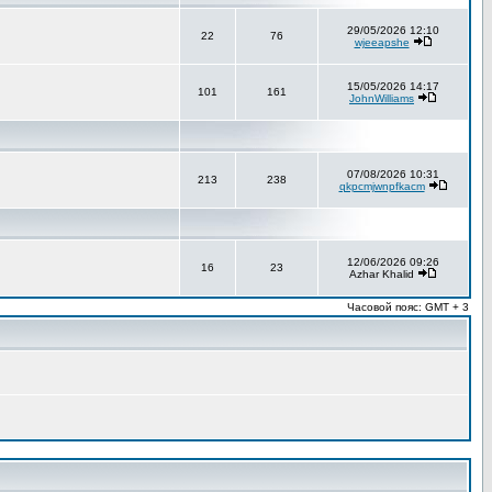
29/05/2026 12:10
22
76
wjeeapshe
15/05/2026 14:17
101
161
JohnWilliams
07/08/2026 10:31
213
238
qkpcmjwnpfkacm
12/06/2026 09:26
16
23
Azhar Khalid
Часовой пояс: GMT + 3