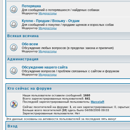
Потеряшка
Для сообщений о потерявшихся / найденых собаках
Модератор
Модераторы
Куплю - Продам / Возьму - Отдам
Для сообщений о покупке / продаже щенков и взрослых собак
Модератор
Модераторы
Всякая всячина
Обо всем
Обсуждение любых вопросов (в пределах закона и приличия)
Модератор
Модераторы
Администрация
Обсуждение нашего сайта
Обсуждение вопросов / проблем связанных с сайтом и форумом
Модератор
Модераторы
Кто сейчас на форуме
Наши пользователи оставили сообщений:
1660
Всего зарегистрированных пользователей:
841
Последний зарегистрированный пользователь:
MarcelaR
Сейчас посетителей на форуме:
1
, из них зарегистрированных: 0, скрытых:
Больше всего посетителей (
10
) здесь было 04/08/2006 09:03
Зарегистрированные пользователи: Нет
Эти данные основаны на активности пользователей за последние пять минут
Вход