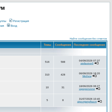
ум
уппы
Регистрация
ния
Вход
Найти сообщения без ответов
Темы
Сообщения
Последнее сообщение
04/08/2026 07:37
516
588
stellaviner0
06/08/2026 18:20
310
428
Methew
18/06/2026 06:27
10
31
vapepenzone
31/07/2026 10:40
5
8
qkpcmjwnpfkacm