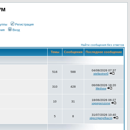
ум
уппы
Регистрация
ния
Вход
Найти сообщения без ответов
Темы
Сообщения
Последнее сообщение
04/08/2026 07:37
516
588
stellaviner0
06/08/2026 18:20
310
428
Methew
18/06/2026 06:27
10
31
vapepenzone
31/07/2026 10:40
5
8
qkpcmjwnpfkacm