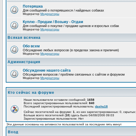
Потеряшка
Для сообщений о потерявшихся / найденых собаках
Модератор
Модераторы
Куплю - Продам / Возьму - Отдам
Для сообщений о покупке / продаже щенков и взрослых собак
Модератор
Модераторы
Всякая всячина
Обо всем
Обсуждение любых вопросов (в пределах закона и приличия)
Модератор
Модераторы
Администрация
Обсуждение нашего сайта
Обсуждение вопросов / проблем связанных с сайтом и форумом
Модератор
Модераторы
Кто сейчас на форуме
Наши пользователи оставили сообщений:
1658
Всего зарегистрированных пользователей:
840
Последний зарегистрированный пользователь:
dashu18
Сейчас посетителей на форуме:
1
, из них зарегистрированных: 0, скрытых:
Больше всего посетителей (
10
) здесь было 04/08/2006 09:03
Зарегистрированные пользователи: Нет
Эти данные основаны на активности пользователей за последние пять минут
Вход