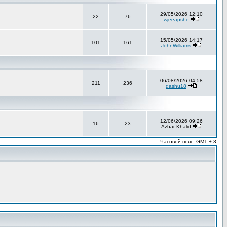
29/05/2026 12:10
22
76
wjeeapshe
15/05/2026 14:17
101
161
JohnWilliams
06/08/2026 04:58
211
236
dashu18
12/06/2026 09:26
16
23
Azhar Khalid
Часовой пояс: GMT + 3